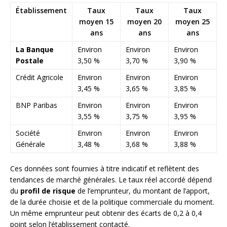
Établissement
Taux
Taux
Taux
moyen 15
moyen 20
moyen 25
ans
ans
ans
La Banque
Environ
Environ
Environ
Postale
3,50 %
3,70 %
3,90 %
Crédit Agricole
Environ
Environ
Environ
3,45 %
3,65 %
3,85 %
BNP Paribas
Environ
Environ
Environ
3,55 %
3,75 %
3,95 %
Société
Environ
Environ
Environ
Générale
3,48 %
3,68 %
3,88 %
Ces données sont fournies à titre indicatif et reflètent des
tendances de marché générales. Le taux réel accordé dépend
du
profil de risque
de l’emprunteur, du montant de l’apport,
de la durée choisie et de la politique commerciale du moment.
Un même emprunteur peut obtenir des écarts de 0,2 à 0,4
point selon l’établissement contacté.