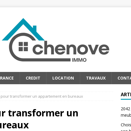
URANCE
CREDIT
LOCATION
TRAVAUX
CONT
ART
 pour transformer un appartement en bureaux
2042 
r transformer un
meub
ureaux
Chois