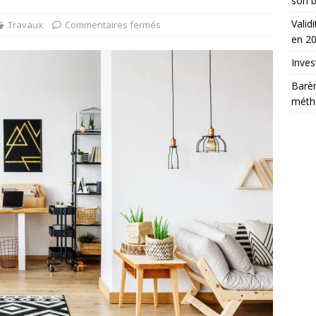
son b
Valid
Travaux
Commentaires fermés
en 2
Inves
Barè
métho