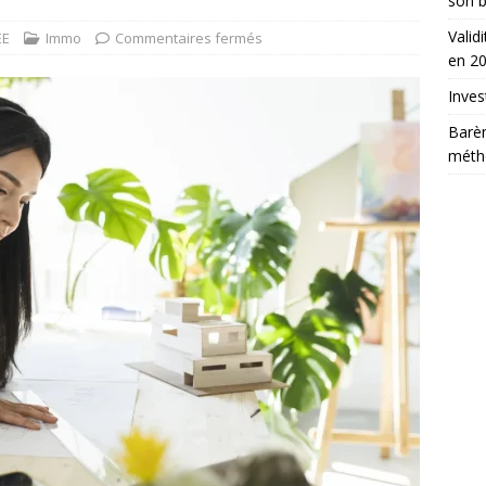
son b
Valid
EE
Immo
Commentaires fermés
en 2
Inves
Barè
métho