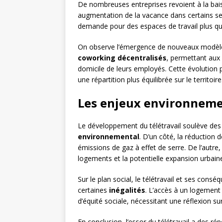
De nombreuses entreprises revoient à la bai
augmentation de la vacance dans certains s
demande pour des espaces de travail plus quali
On observe l’émergence de nouveaux modè
coworking décentralisés
, permettant aux 
domicile de leurs employés. Cette évolution po
une répartition plus équilibrée sur le territoire
Les enjeux environneme
Le développement du télétravail soulève des
environnemental
. D’un côté, la réduction 
émissions de gaz à effet de serre. De l’autr
logements et la potentielle expansion urbai
Sur le plan social, le télétravail et ses con
certaines
inégalités
. L’accès à un logement
d’équité sociale, nécessitant une réflexion s
En conclusion, l’essor du télétravail a des r