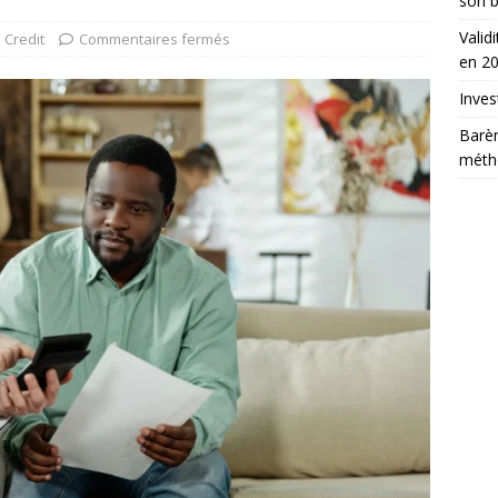
son b
Valid
Credit
Commentaires fermés
en 2
Inves
Barè
métho