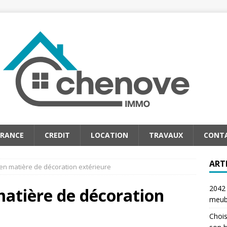
URANCE
CREDIT
LOCATION
TRAVAUX
CONT
ART
en matière de décoration extérieure
2042 
matière de décoration
meub
Chois