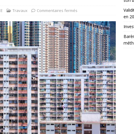
son b
Valid
EE
Travaux
Commentaires fermés
en 2
Inves
Barè
métho