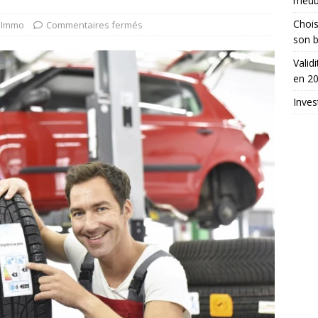
meub
Chois
Immo
Commentaires fermés
son b
Valid
en 2
Inves