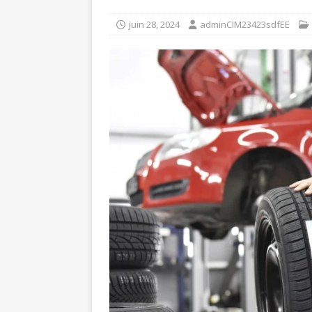
juin 28, 2024
adminCIM23423sdfEE