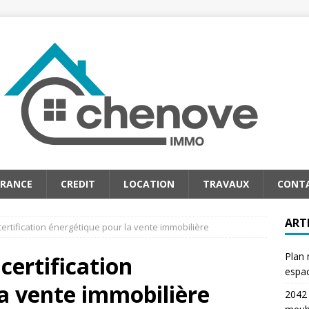
URANCE
CREDIT
LOCATION
TRAVAUX
CONT
ART
certification énergétique pour la vente immobilière
Plan 
certification
espa
a vente immobilière
2042 